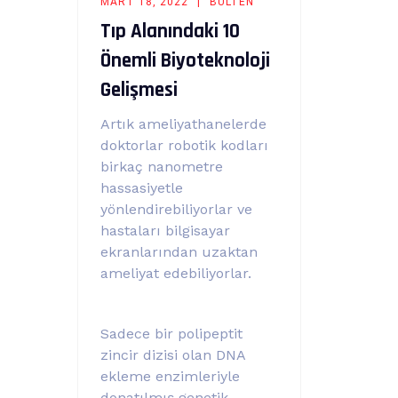
MART 18, 2022
BÜLTEN
Tıp Alanındaki 10
Önemli Biyoteknoloji
Gelişmesi
Artık ameliyathanelerde
doktorlar robotik kodları
birkaç nanometre
hassasiyetle
yönlendirebiliyorlar ve
hastaları bilgisayar
ekranlarından uzaktan
ameliyat edebiliyorlar.
Sadece bir polipeptit
zincir dizisi olan DNA
ekleme enzimleriyle
donatılmış genetik