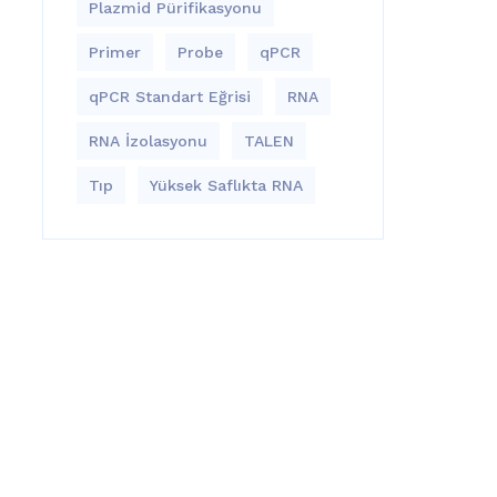
Plazmid Pürifikasyonu
Primer
Probe
qPCR
qPCR Standart Eğrisi
RNA
RNA İzolasyonu
TALEN
Tıp
Yüksek Saflıkta RNA