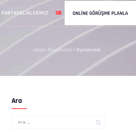
PARTNERLIKLERIMIZ
ONLINE GÖRÜŞME PLANLA
Letgen Biyoteknoloji
>
Biyoteknoloji
Ara
Arama: