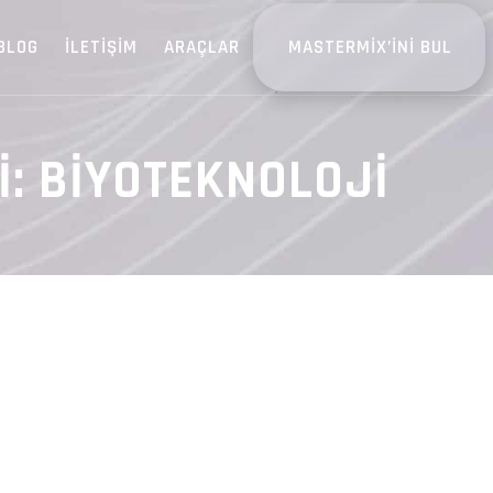
BLOG
İLETIŞIM
ARAÇLAR
MASTERMIX’INI BUL
I:
BIYOTEKNOLOJI