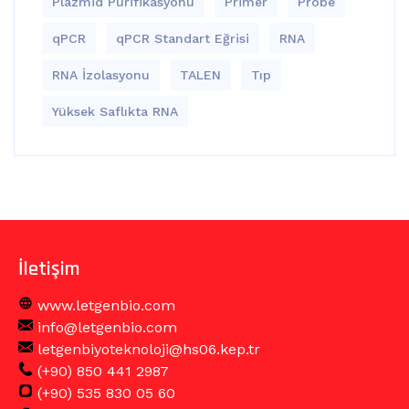
Plazmid Pürifikasyonu
Primer
Probe
qPCR
qPCR Standart Eğrisi
RNA
RNA İzolasyonu
TALEN
Tıp
Yüksek Saflıkta RNA
İletişim
www.letgenbio.com
info@letgenbio.com
letgenbiyoteknoloji@hs06.kep.tr
(+90) 850 441 2987
(+90) 535 830 05 60